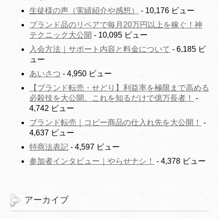
生徒様の声（実績紹介や感想）
- 10,176 ビュー
ブランド品のリペアで毎月20万円以上を稼ぐ！神
テクニック大公開
- 10,095 ビュー
入会方法｜サポート内容と料金について
- 6,185 ビ
ュー
あいさつ
- 4,950 ビュー
【ブランド転売・せどり】利益率を極限まで高める
必殺技を大公開。これを知るだけで億万長者！
-
4,742 ビュー
ブランド転売｜コピー商品の仕入れ先を大公開！
-
4,637 ビュー
特商法表記
- 4,597 ビュー
参加者インタビュー｜やらせナシ！
- 4,378 ビュー
アーカイブ