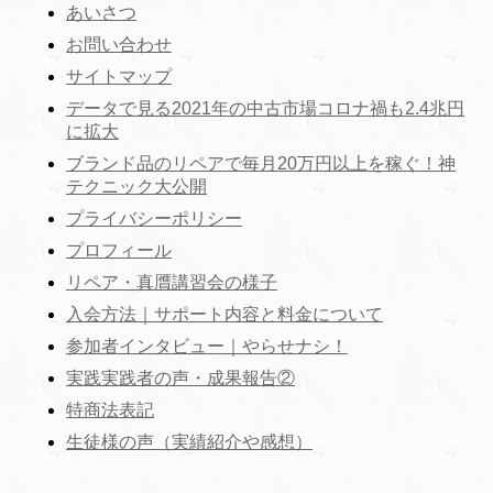
あいさつ
お問い合わせ
サイトマップ
データで見る2021年の中古市場コロナ禍も2.4兆円
に拡大
ブランド品のリペアで毎月20万円以上を稼ぐ！神
テクニック大公開
プライバシーポリシー
プロフィール
リペア・真贋講習会の様子
入会方法｜サポート内容と料金について
参加者インタビュー｜やらせナシ！
実践実践者の声・成果報告②
特商法表記
生徒様の声（実績紹介や感想）