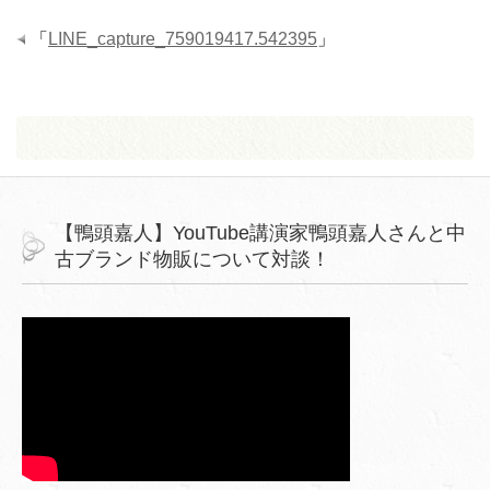
「
LINE_capture_759019417.542395
」
【鴨頭嘉人】YouTube講演家鴨頭嘉人さんと中
古ブランド物販について対談！