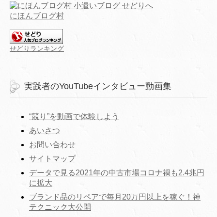
にほんブログ村
せどりランキング
実践者のYouTubeインタビュー動画集
“競り”を動画で体験しよう
あいさつ
お問い合わせ
サイトマップ
データで見る2021年の中古市場コロナ禍も2.4兆円
に拡大
ブランド品のリペアで毎月20万円以上を稼ぐ！神
テクニック大公開