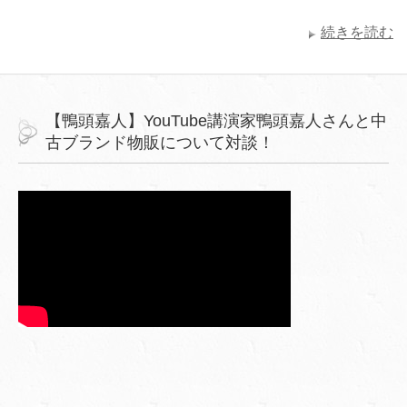
続きを読む
【鴨頭嘉人】YouTube講演家鴨頭嘉人さんと中
古ブランド物販について対談！