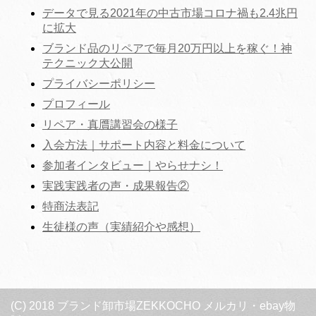
データで見る2021年の中古市場コロナ禍も2.4兆円
に拡大
ブランド品のリペアで毎月20万円以上を稼ぐ！神
テクニック大公開
プライバシーポリシー
プロフィール
リペア・真贋講習会の様子
入会方法｜サポート内容と料金について
参加者インタビュー｜やらせナシ！
実践実践者の声・成果報告②
特商法表記
生徒様の声（実績紹介や感想）
(C) 2018 ブランド卸市場ZEKKOCHO メルカリ・ebay物