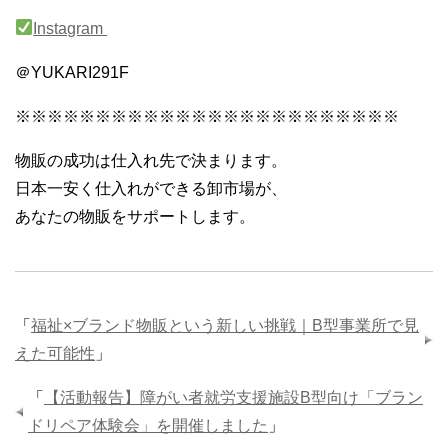
Instagram
＠YUKARI291F
※※※※※※※※※※※※※※※※※※※※※※※※
物販の成功は仕入れ先で決まります。
日本一安く仕入れができる卸市場が、
あなたの物販をサポートします。
「
福祉×ブランド物販という新しい挑戦｜B型事業所で見
えた可能性
」
「
【活動報告】障がい者就労支援施設B型向け「ブラン
ドリペア体験会」を開催しました
」