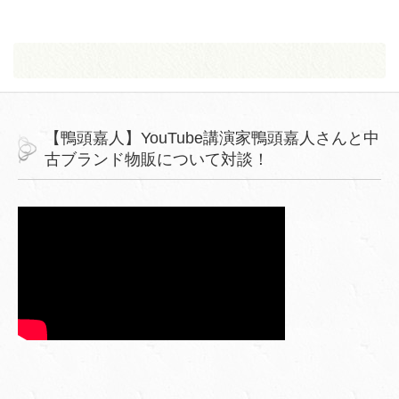
【鴨頭嘉人】YouTube講演家鴨頭嘉人さんと中
古ブランド物販について対談！