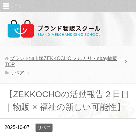
メニュー
ブランド卸市場ZEKKOCHO メルカリ・ebay物販
TOP
リペア
【ZEKKOCHOの活動報告２日目
｜物販 × 福祉の新しい可能性】
2025-10-07
リペア