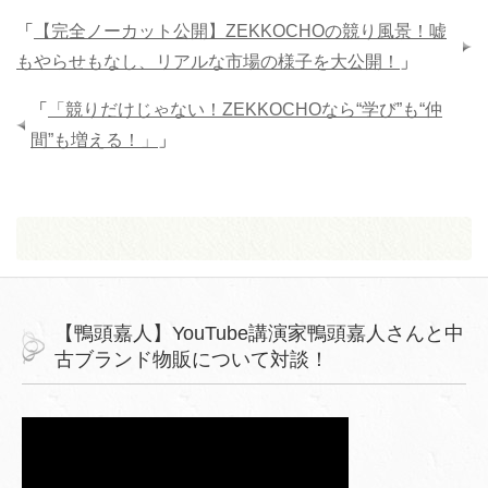
「
【完全ノーカット公開】ZEKKOCHOの競り風景！嘘
もやらせもなし、リアルな市場の様子を大公開！
」
「
「競りだけじゃない！ZEKKOCHOなら“学び”も“仲
間”も増える！」
」
【鴨頭嘉人】YouTube講演家鴨頭嘉人さんと中
古ブランド物販について対談！