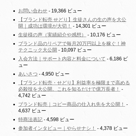
お問い合わせ
- 19,366 ビュー
【ブランド転売 せどり】生徒さんの生の声を大公
開｜成功は環境が大切！
- 14,301 ビュー
生徒様の声（実績紹介や感想）
- 10,176 ビュー
ブランド品のリペアで毎月20万円以上を稼ぐ！神
テクニック大公開
- 10,097 ビュー
入会方法｜サポート内容と料金について
- 6,186 ビ
ュー
あいさつ
- 4,950 ビュー
【ブランド転売・せどり】利益率を極限まで高める
必殺技を大公開。これを知るだけで億万長者！
-
4,742 ビュー
ブランド転売｜コピー商品の仕入れ先を大公開！
-
4,637 ビュー
特商法表記
- 4,598 ビュー
参加者インタビュー｜やらせナシ！
- 4,378 ビュー