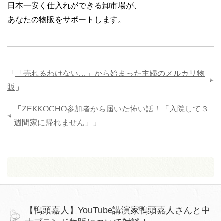
日本一安く仕入れができる卸市場が、
あなたの物販をサポートします。
「
「売れるわけない…」から始まった主婦のメルカリ物
販
」
「
ZEKKOCHO参加者から届いた怖い話！「入院して３
週間家に帰れません」
」
【鴨頭嘉人】YouTube講演家鴨頭嘉人さんと中