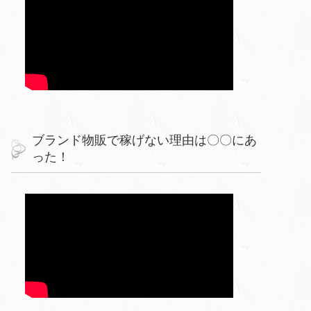
ブランド物販で稼げない理由は〇〇にあ
った！