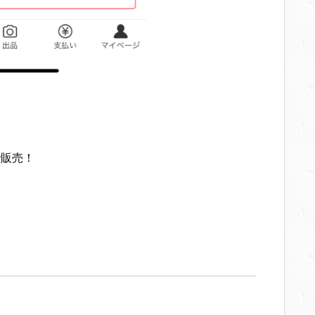
N ヴィトン
で販売！