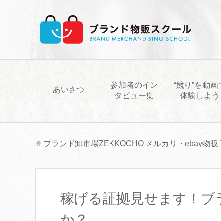
参加者のイン
“競り”を動画
あいさつ
タビュー集
体験しよう
ブランド卸市場ZEKKOCHO メルカリ・ebay物販
稼げる証拠見せます！ブ
か？