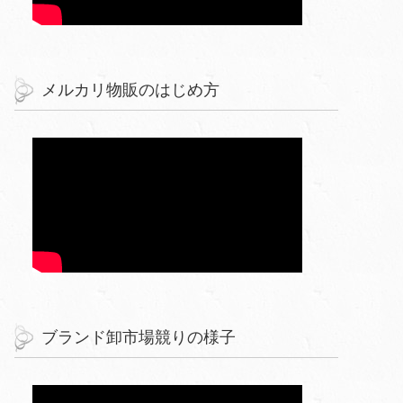
メルカリ物販のはじめ方
ブランド卸市場競りの様子