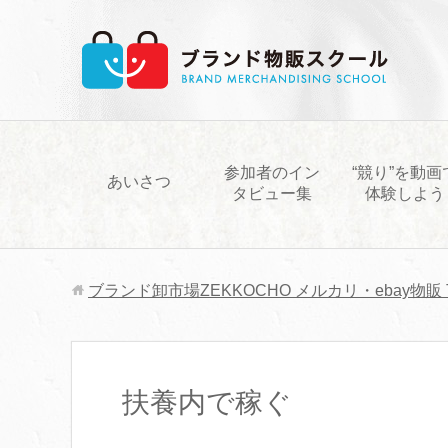
参加者のイン
“競り”を動画
あいさつ
タビュー集
体験しよう
ブランド卸市場ZEKKOCHO メルカリ・ebay物販
扶養内で稼ぐ