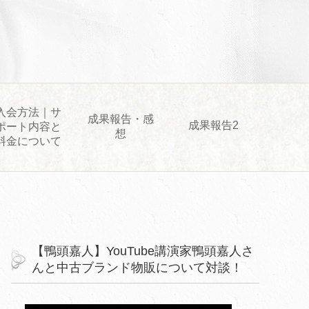
入会方法｜サ
成果報告・感
成果報告2
ポート内容と
想
料金について
【鴨頭嘉人】YouTube講演家鴨頭嘉人さ
んと中古ブランド物販について対談！