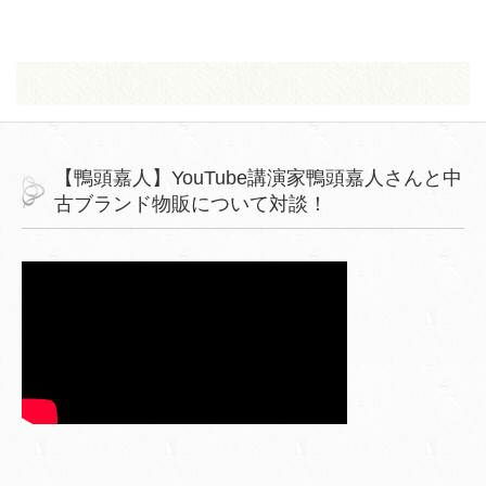
【鴨頭嘉人】YouTube講演家鴨頭嘉人さんと中
古ブランド物販について対談！