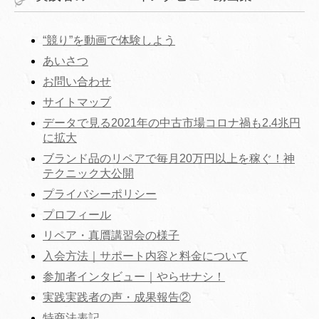
“競り”を動画で体験しよう
あいさつ
お問い合わせ
サイトマップ
データで見る2021年の中古市場コロナ禍も2.4兆円
に拡大
ブランド品のリペアで毎月20万円以上を稼ぐ！神
テクニック大公開
プライバシーポリシー
プロフィール
リペア・真贋講習会の様子
入会方法｜サポート内容と料金について
参加者インタビュー｜やらせナシ！
実践実践者の声・成果報告②
特商法表記