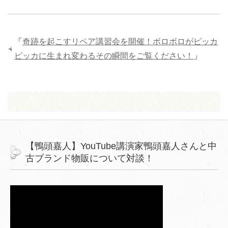
「
奇跡を起こすリペア講習会を開催！ボロボロがピッカ
ピッカに生まれ変わるその瞬間をご覧ください！
」
【鴨頭嘉人】YouTube講演家鴨頭嘉人さんと中
古ブランド物販について対談！