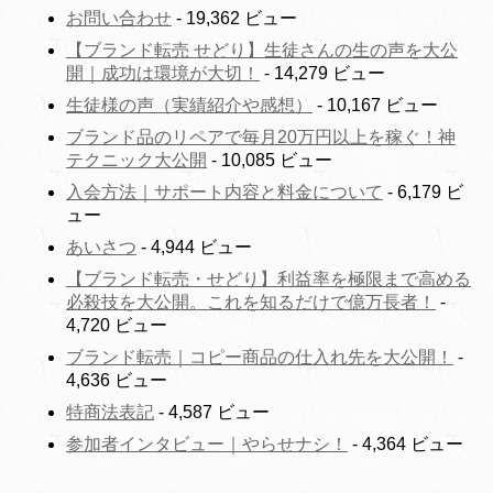
お問い合わせ
- 19,362 ビュー
【ブランド転売 せどり】生徒さんの生の声を大公
開｜成功は環境が大切！
- 14,279 ビュー
生徒様の声（実績紹介や感想）
- 10,167 ビュー
ブランド品のリペアで毎月20万円以上を稼ぐ！神
テクニック大公開
- 10,085 ビュー
入会方法｜サポート内容と料金について
- 6,179 ビ
ュー
あいさつ
- 4,944 ビュー
【ブランド転売・せどり】利益率を極限まで高める
必殺技を大公開。これを知るだけで億万長者！
-
4,720 ビュー
ブランド転売｜コピー商品の仕入れ先を大公開！
-
4,636 ビュー
特商法表記
- 4,587 ビュー
参加者インタビュー｜やらせナシ！
- 4,364 ビュー