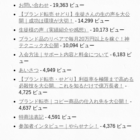
お問い合わせ
- 19,363 ビュー
【ブランド転売 せどり】生徒さんの生の声を大公
開｜成功は環境が大切！
- 14,299 ビュー
生徒様の声（実績紹介や感想）
- 10,173 ビュー
ブランド品のリペアで毎月20万円以上を稼ぐ！神
テクニック大公開
- 10,094 ビュー
入会方法｜サポート内容と料金について
- 6,183 ビ
ュー
あいさつ
- 4,949 ビュー
【ブランド転売・せどり】利益率を極限まで高める
必殺技を大公開。これを知るだけで億万長者！
-
4,725 ビュー
ブランド転売｜コピー商品の仕入れ先を大公開！
-
4,637 ビュー
特商法表記
- 4,591 ビュー
参加者インタビュー｜やらせナシ！
- 4,376 ビュー