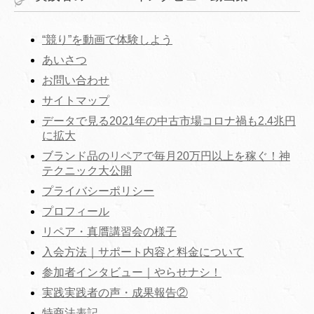
“競り”を動画で体験しよう
あいさつ
お問い合わせ
サイトマップ
データで見る2021年の中古市場コロナ禍も2.4兆円
に拡大
ブランド品のリペアで毎月20万円以上を稼ぐ！神
テクニック大公開
プライバシーポリシー
プロフィール
リペア・真贋講習会の様子
入会方法｜サポート内容と料金について
参加者インタビュー｜やらせナシ！
実践実践者の声・成果報告②
特商法表記