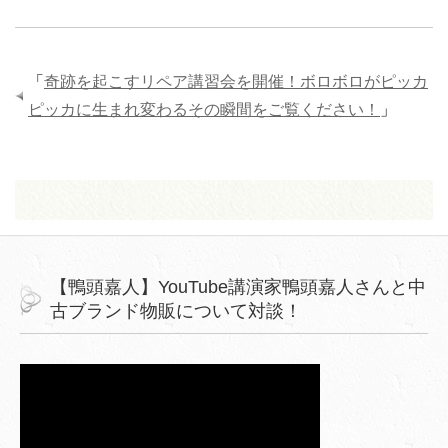
「
奇跡を起こすリペア講習会を開催！ボロボロがピッカ
ピッカに生まれ変わるその瞬間をご覧ください！
」
【鴨頭嘉人】YouTube講演家鴨頭嘉人さんと中
古ブランド物販について対談！