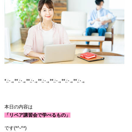
ブランド転売 リペア
*.:･.｡**.:･.｡**.:･.｡**.:･.｡**.:･.｡**.:･.｡**.:･.｡
本日の内容は
「リペア講習会で学べるもの」
です(*^-^*)