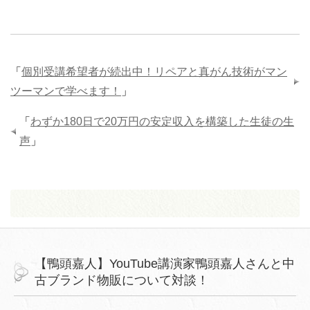
「
個別受講希望者が続出中！リペアと真がん技術がマン
ツーマンで学べます！
」
「
わずか180日で20万円の安定収入を構築した生徒の生
声
」
【鴨頭嘉人】YouTube講演家鴨頭嘉人さんと中
古ブランド物販について対談！