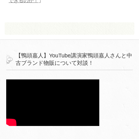
できるのか！
」
【鴨頭嘉人】YouTube講演家鴨頭嘉人さんと中
古ブランド物販について対談！