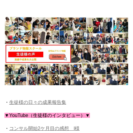
ブランド物販 成果報告
・
生徒様の日々の成果報告集
▼YouTube（生徒様のインタビュー）▼
・
コンサル開始2ケ月目の感想 I様