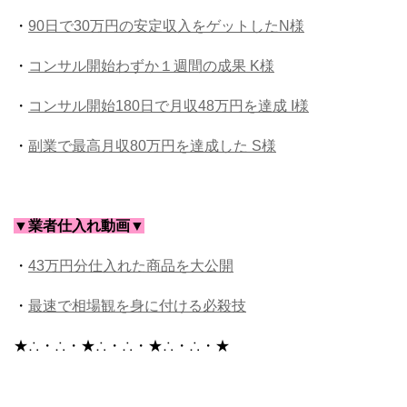
・
90日で30万円の安定収入をゲットしたN様
・
コンサル開始わずか１週間の成果 K様
・
コンサル開始180日で月収48万円を達成 I様
・
副業で最高月収80万円を達成した S様
▼業者仕入れ動画▼
・
43万円分仕入れた商品を大公開
・
最速で相場観を身に付ける必殺技
★∴・∴・★∴・∴・★∴・∴・★