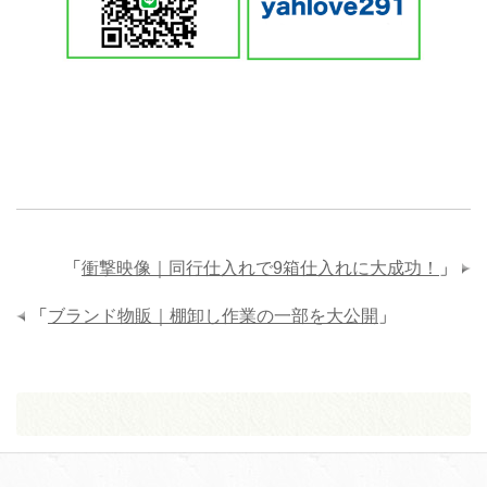
「
衝撃映像｜同行仕入れで9箱仕入れに大成功！
」
「
ブランド物販｜棚卸し作業の一部を大公開
」